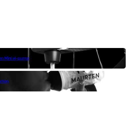
 en Mini el-pump
urten