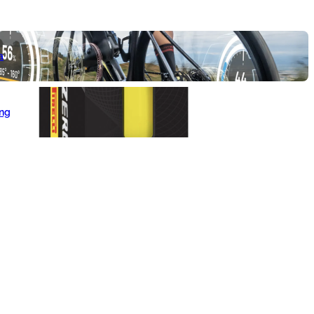
a
ang