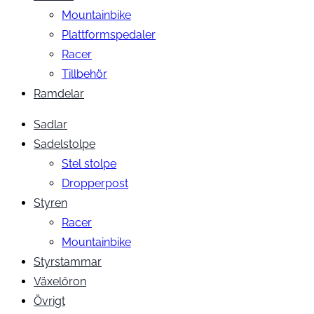
Mountainbike
Plattformspedaler
Racer
Tillbehör
Ramdelar
Sadlar
Sadelstolpe
Stel stolpe
Dropperpost
Styren
Racer
Mountainbike
Styrstammar
Växelöron
Övrigt