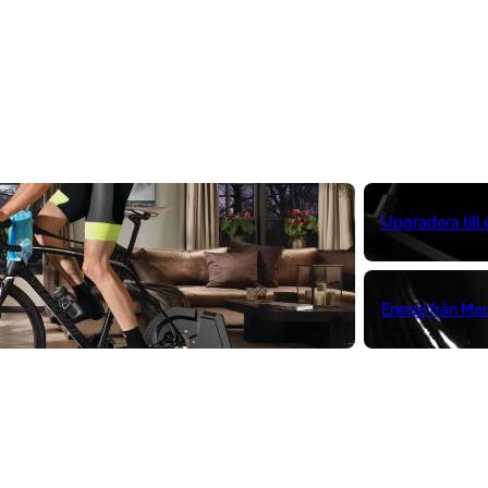
Upgradera till
Energi från Ma