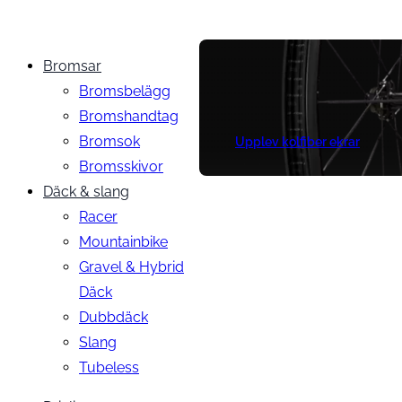
Bromsar
Bromsbelägg
Bromshandtag
Bromsok
Upplev kolfiber ekrar
Bromsskivor
Däck & slang
Racer
Mountainbike
Gravel & Hybrid
Däck
Dubbdäck
Slang
Tubeless