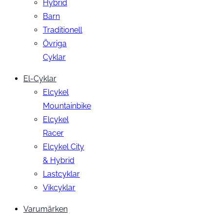
Hybrid
Barn
Traditionell
Övriga
Cyklar
El-Cyklar
Elcykel
Mountainbike
Elcykel
Racer
Elcykel City
& Hybrid
Lastcyklar
Vikcyklar
Varumärken