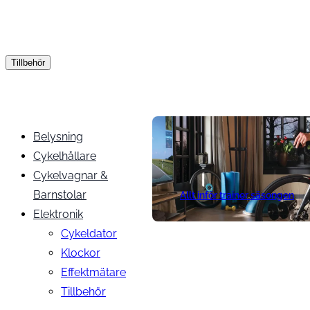
Tillbehör
Belysning
Cykelhållare
Cykelvagnar &
Barnstolar
Allt inför trainer säsongen
Elektronik
Cykeldator
Klockor
Effektmätare
Tillbehör