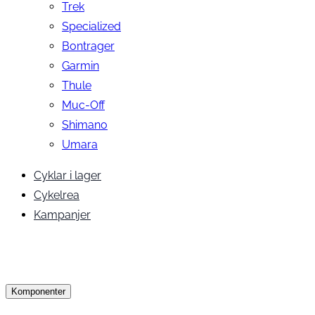
Trek
Specialized
Bontrager
Garmin
Thule
Muc-Off
Shimano
Umara
Cyklar i lager
Cykelrea
Kampanjer
Komponenter