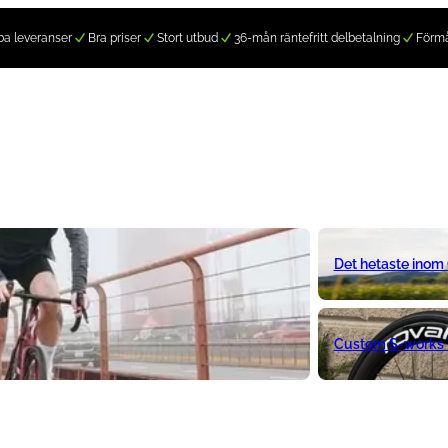
a leveranser
Bra priser
Stort utbud
36-mån räntefritt delbetalning
Förm
Det hetaste inom
Custom S-works