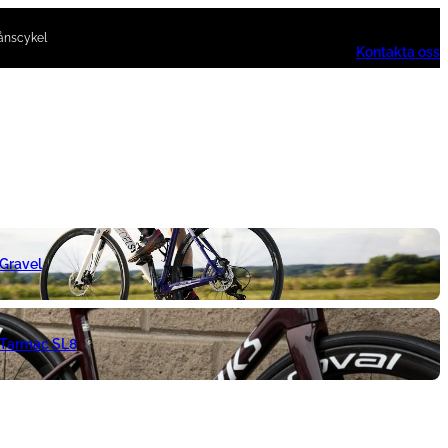
ånscykel
Kontakta oss
 Gravel
 Tarmac SL8