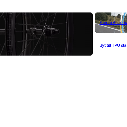
Favero Assiom
Byt till TPU sl